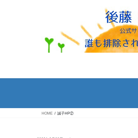
コ
ナ
ン
ビ
テ
ゲ
ン
ー
ツ
シ
へ
ョ
ス
ン
キ
に
ッ
移
プ
動
HOME
誠子HP②