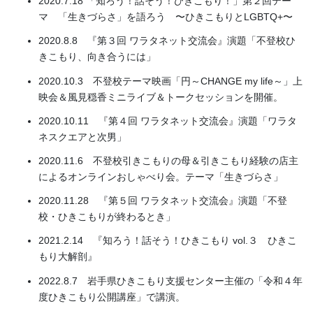
2020.7.18 「知ろう！話そう！ひきこもり！」第２回テー
マ 「生きづらさ」を語ろう 〜ひきこもりとLGBTQ+〜
2020.8.8 『第３回 ワラタネット交流会』演題「不登校ひ
きこもり、向き合うには」
2020.10.3
不登校テーマ映画「円～CHANGE my life～」上
映会＆風見穏香ミニライブ＆トークセッションを開催。
2020.10.11 『第４回 ワラタネット交流会』演題「ワラタ
ネスクエアと次男」
2020.11.6 不登校引きこもりの母＆引きこもり経験の店主
によるオンラインおしゃべり会。テーマ「生きづらさ」
2020.11.28 『第５回 ワラタネット交流会』演題「不登
校・ひきこもりが終わるとき」
2021.2.14 『知ろう！話そう！ひきこもり vol.３ ひきこ
もり大解剖』
2022.8.7 岩手県ひきこもり支援センター主催の「令和４年
度ひきこもり公開講座」で講演。