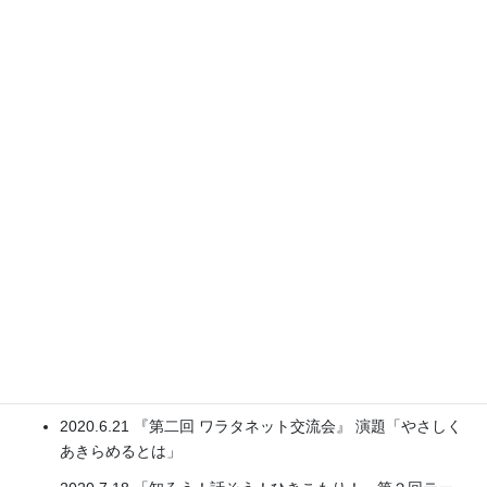
2020.1.25 盛岡ユースセンターにて行われた保護者会におい
て、講師を務める
演題「親を切り上げるとは～私の場合」として、子どもと親
の気持ちの切り離し方について自分の経験をからめて講演
2020.2.22 「知ろう！話そう！ひきこもり！」において、司
会及びトークセッションのファシリテーターを務める
2020.3.10 花巻ロータリークラブの例会において、講師を務
める。演題「ひきこもりと地域をつなぐ」として、自分の活
動についてと今すぐ誰にでもできるひきこもりの支援につい
て講演。
2020.5.3 「ワラタネット交流会～Seikoさんを囲んで」にお
いて、講師を務める。
演題「本当に生きるとは」として、自分と次男の歩んできた
道を語り、本当に生きるとはどういうことなのか講演。
2020.6.21 『第二回 ワラタネット交流会』 演題「やさしく
あきらめるとは」