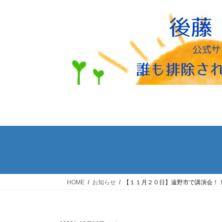
コ
ナ
ン
ビ
テ
ゲ
ン
ー
ツ
シ
へ
ョ
ス
ン
キ
に
ッ
移
プ
動
HOME
お知らせ
【１１月２０日】遠野市で講演会！