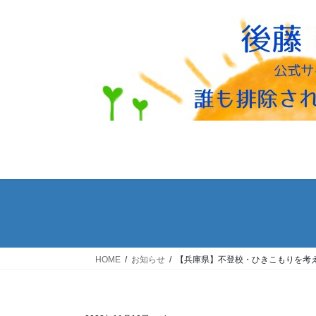
コ
ナ
ン
ビ
テ
ゲ
ン
ー
ツ
シ
へ
ョ
ス
ン
キ
に
ッ
移
プ
動
HOME
お知らせ
【兵庫県】不登校・ひきこもりを考え