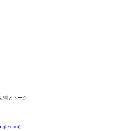
ん/唄とトーク
e.com)